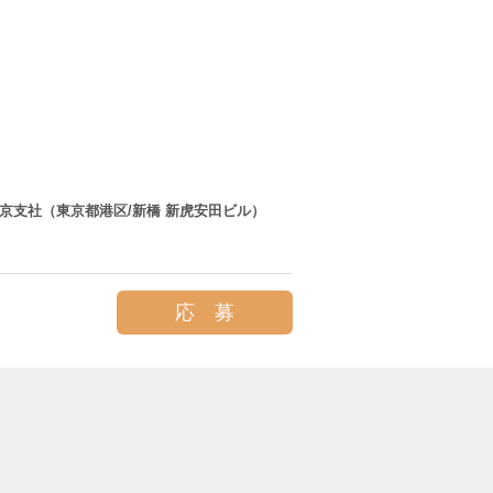
東京支社（東京都港区/新橋 新虎安田ビル）
応 募