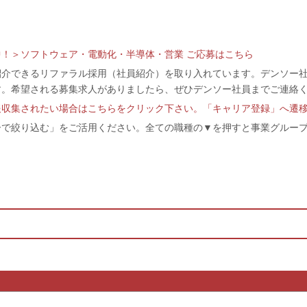
！＞ソフトウェア・電動化・半導体・営業 ご応募はこちら
紹介できるリファラル採用（社員紹介）を取り入れています。デンソー
す。希望される募集求人がありましたら、ぜひデンソー社員までご連絡
報収集されたい場合はこちらをクリック下さい。「キャリア登録」へ遷
ーで絞り込む」をご活用ください。全ての職種の▼を押すと事業グルー
・人事）