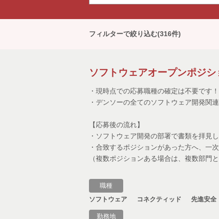
フィルターで絞り込む(316件)
開発・設計
ソフトウェアオープンポジシ
生産技術
・現時点での応募職種の確定は不要です
・デンソーの全てのソフトウェア開発関連
生産管理・物流管
【応募後の流れ】
イベント・セミナ
・ソフトウェア開発の部署で書類を拝見し
・合致するポジションがあった方へ、一次
商品企画/マーケ
（複数ポジションある場合は、複数部門と
品質保証・品質管
職種
ソフトウェア
コネクティッド
先進安全
愛知
東
勤務地