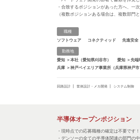
・合致するポジションがあった方へ、一次
（複数ポジションある場合は、複数部門と
職種
ソフトウェア
コネクティッド
先進安全
勤務地
愛知 ＞本社（愛知県刈谷市）
愛知 ＞先
兵庫 ＞神戸ベイエリア事業所（兵庫県神戸市
回路設計
筐体設計・メカ開発
システム制御
半導体オープンポジション
・現時点での応募職種の確定は不要です
・デンソーの全ての半導体関連の部門の中