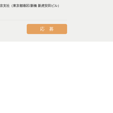
東京支社（東京都港区/新橋 新虎安田ビル）
ジタル・DX
クトマネジメント
クラウド
応 募
要素技術開発
回路設計
re Defined Vehicle)
デザイン・人間工学
財産
事業計画・原価企画
ント
エレハード