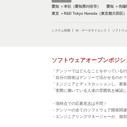
愛知 ＞本社（愛知県刈谷市）
愛知 ＞先
東京 ＞R&D Tokyo Haneda（東京都大田区）
ソフトウェア開発
システム制御
AI・データサイエンス
筐体設計・メカ開
ソフトウ
セキュリティ
センサ開発
ソフトウェアオープンポジシ
「デンソーではどんなことをやっているの
新規事業開発
「自分の技術はデンソーで活かせるのか？
「エンジニアとディスカッションし、募集
SoC(System On c
「実際に働いている人達の雰囲気を確認し
サプライチェーン
・現時点での応募意志は不問！
・デンソーの全てのソフトウェア開発関連
・エンジニアリングマネージャーが、個別