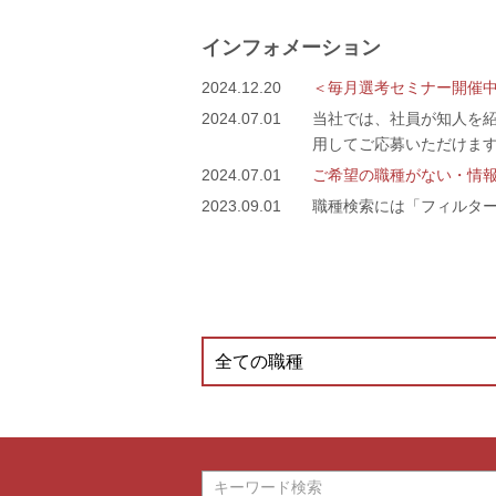
インフォメーション
2024.12.20
＜毎月選考セミナー開催中
2024.07.01
当社では、社員が知人を
用してご応募いただけま
2024.07.01
ご希望の職種がない・情
2023.09.01
職種検索には「フィルタ
全ての職種
イベント・セミナー
ソフトウェア
新規事業
先端研究
自動運転・先進安全
電動化
半導体
ソフトウエア品質保証
ITデジタル
生産技術開発
ファクトリーオートメーション
パワトレイン
サーマルシステム
経営戦略、M&A、監査
営業
バックオフィス（法務・広報・経理
調達
人事
事務系職種
技術系職種
AI
ソフトウェア開発
ミライズテクノロジーズ
デザイン
回路設計
システム開発
品質保証
システム制御
アルゴリズム開発
障がい者採用
事業企画（事業計画・原価企画）
非車載領域
生産管理
オープンポジション