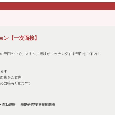
先進安全・自動運転
半導体
基礎研究/要素技
ョン【一次面接】
電動化
コネクティッド
事業戦略
原
！
の部門の中で、スキル／経験がマッチングする部門をご案内！
理
経営戦略・経営管理
調達
営業
ー
人事
知財戦略
ITデジタル
ます
面接をご案内
ティング（技術系）
研究
デザイナー
経
の面接も可能です）
理
その他（技術系）
・自動運転
基礎研究/要素技術開発
京
兵庫
三重
岩手