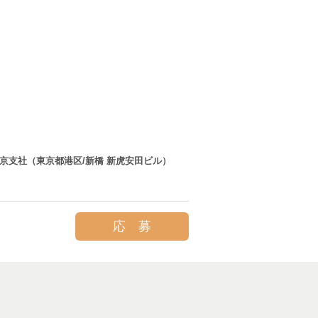
東京支社（東京都港区/新橋 新虎安田ビル）
応 募