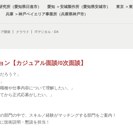
端研究所（愛知県日進市）
愛知 ＞安城製作所（愛知県安城市）
東京 ＞
兵庫 ＞神戸ベイエリア事業所（兵庫県神戸市）
システム開発
車載システム開発
ITデ
発
ェア開発
クラウド
システム制御
ITデジタル・DX
半導体開発
プロジェ
AI・データサイエンス
機能安全
基礎研究/
実験・評価・データ解析
生産技術
SDV(Softwa
ョン【カジュアル面談/0次面談】
だろう？」
ソフトウェアアーキテクト
アルゴリズム開発
」
職種や仕事内容について理解したい。」
hip)
品質管理・品質保証
材料開発
知的
てから正式応募がしたい。」
（調達・生産管理他）
M&A
エネルギーマネジメ
の部門の中で、スキル／経験がマッチングする部門をご案内！
に技術説明・懇談を担当！